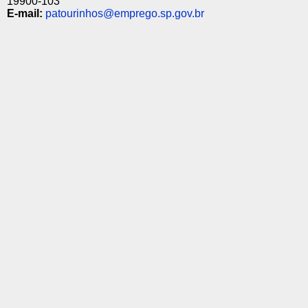
19900-103
E-mail:
patourinhos@emprego.sp.gov.br